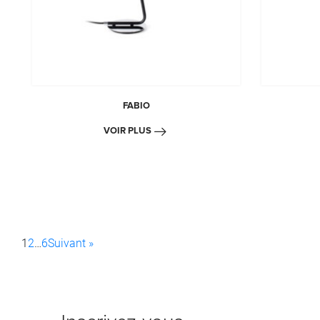
FABIO
VOIR PLUS
1
2
…
6
Suivant »