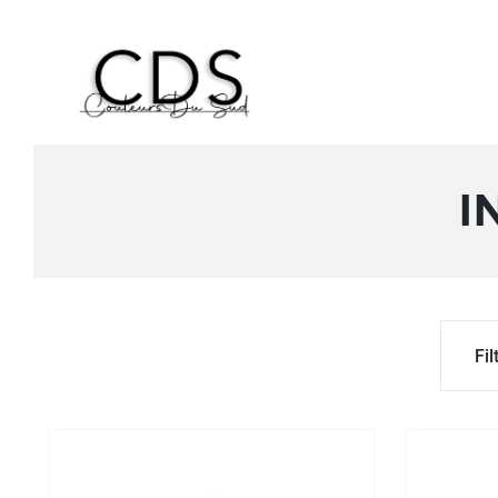
I
Fil