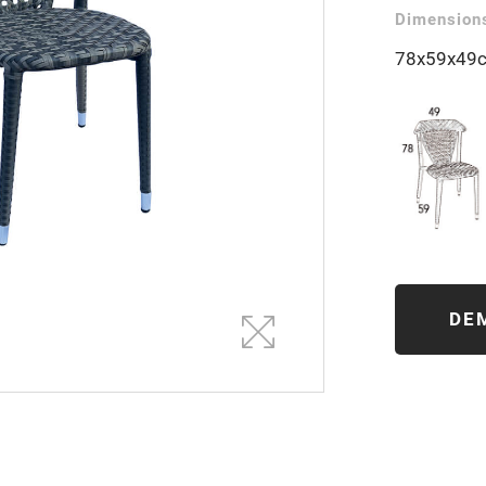
Dimensions
78x59x49
DE