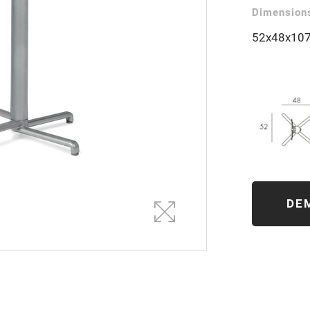
Dimensions
52x48x10
DE