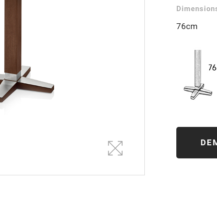
Dimensions
76cm
DE