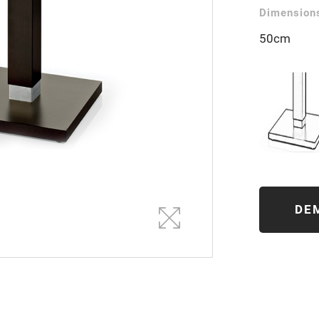
Dimensions
50cm
DE