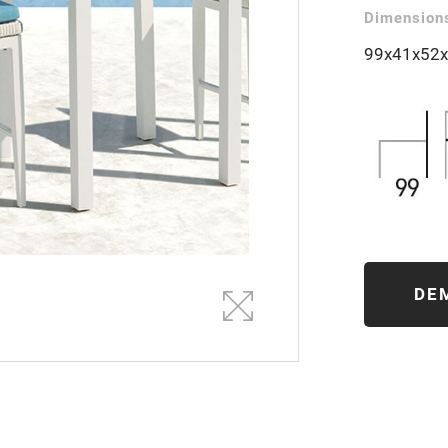
Dimensions
99x41x52
DE