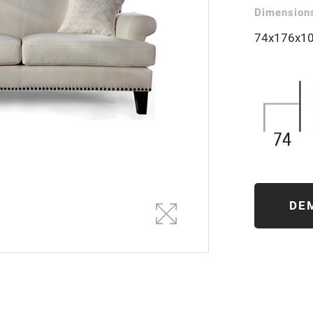
Dimensions
74x176x1
DE