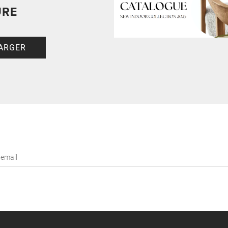
URE
ARGER